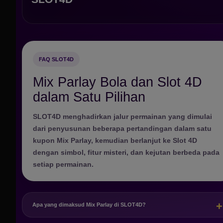
SLOT4D
FAQ SLOT4D
Mix Parlay Bola dan Slot 4D
dalam Satu Pilihan
SLOT4D menghadirkan jalur permainan yang dimulai
dari penyusunan beberapa pertandingan dalam satu
kupon Mix Parlay, kemudian berlanjut ke Slot 4D
dengan simbol, fitur misteri, dan kejutan berbeda pada
setiap permainan.
Apa yang dimaksud Mix Parlay di SLOT4D?