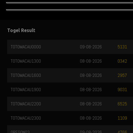
Togel Result
09-08-2026
TOTO WUHAN
5131
08-08-2026
MIAMI
0342
08-08-2026
HK SIANG
2957
08-08-2026
ZHEJIANG POOLS
9031
08-08-2026
JINAN
6525
08-08-2026
SYDNEY
1109