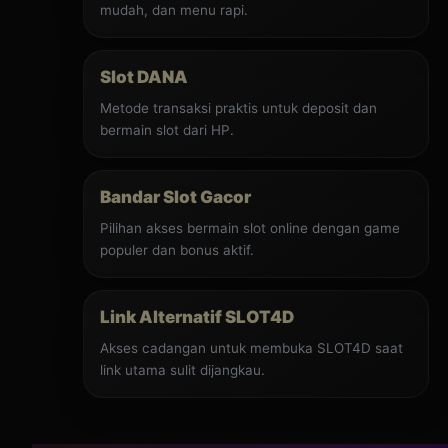
Platform slot online dengan akses mobile, daftar
mudah, dan menu rapi.
Slot DANA
Metode transaksi praktis untuk deposit dan
bermain slot dari HP.
Bandar Slot Gacor
Pilihan akses bermain slot online dengan game
populer dan bonus aktif.
Link Alternatif SLOT4D
Akses cadangan untuk membuka SLOT4D saat
link utama sulit dijangkau.