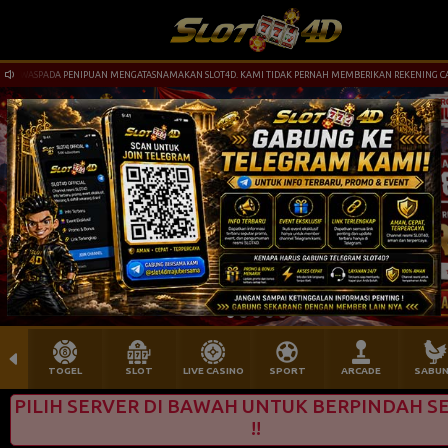
co**zu Berhasil Withdraw Rp 6.454.000,00
WASPADA PENIPUAN MENGATASNAMAKAN SLOT4D. KAMI TIDAK PERNAH MEMBERIKAN REKENING CADA
TOGEL
SLOT
LIVE CASINO
SPORT
ARCADE
SABU
PILIH SERVER DI BAWAH UNTUK BERPINDAH S
!!